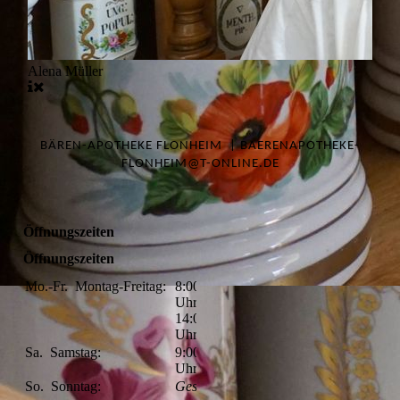
Alena Müller
BÄREN-APOTHEKE FLONHEIM | BAERENAPOTHEKE-
FLONHEIM@T-ONLINE.DE
Öffnungszeiten
Öffnungszeiten
Mo.-Fr.
Montag-Freitag:
8:00-12:00
Uhr
14:00-18:00
Uhr
Sa.
Samstag:
9:00-12:00
Uhr
So.
Sonntag:
Geschlossen